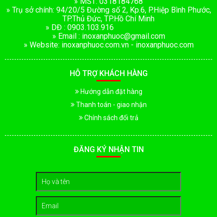
» MST: 0318184768
» Trụ sở chính: 94/20/5 Đường số 2, Kp.6, P.Hiệp Bình Phước,
TP.Thủ Đức, TP.Hồ Chí Minh
» DĐ : 0903.103.916
» Email : inoxanphuoc@gmail.com
» Website: inoxanphuoc.com.vn - inoxanphuoc.com
HỖ TRỢ KHÁCH HÀNG
Hướng dẫn đặt hàng
Thanh toán - giao nhận
Chính sách đổi trả
ĐĂNG KÝ NHẬN TIN