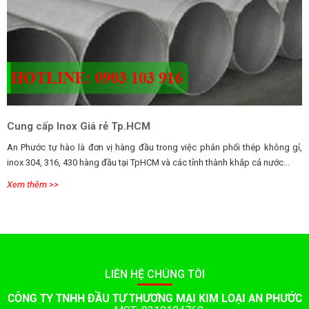
Cung cấp Inox Giá rẻ Tp.HCM
An Phước tự hào là đơn vị hàng đầu trong việc phân phối thép không gỉ,
inox 304, 316, 430 hàng đầu tại TpHCM và các tỉnh thành khắp cả nước...
Xem thêm >>
LIÊN HỆ CHÚNG TÔI
CÔNG TY TNHH ĐẦU TƯ THƯƠNG MẠI KIM LOẠI AN PHƯỚC