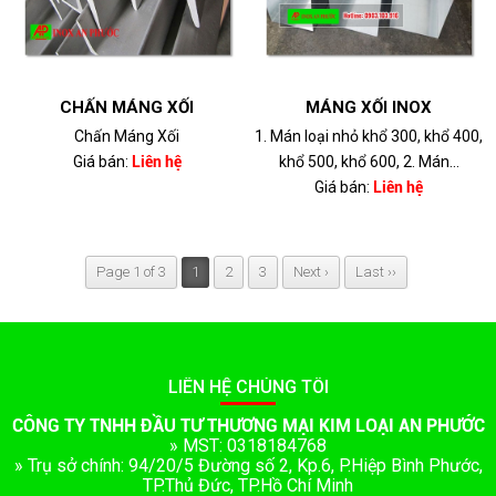
CHẤN MÁNG XỐI
MÁNG XỐI INOX
Chấn Máng Xối
1. Mán loại nhỏ khổ 300, khổ 400,
Giá bán:
Liên hệ
khổ 500, khổ 600, 2. Mán...
Giá bán:
Liên hệ
Page 1 of 3
1
2
3
Next ›
Last ››
LIÊN HỆ CHÚNG TÔI
CÔNG TY TNHH ĐẦU TƯ THƯƠNG MẠI KIM LOẠI AN PHƯỚC
» MST: 0318184768
» Trụ sở chính: 94/20/5 Đường số 2, Kp.6, P.Hiệp Bình Phước,
TP.Thủ Đức, TP.Hồ Chí Minh