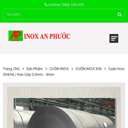
Hotline: 0903.103.916
Trang Chủ
Sản Phẩm
CUỘN INOX
CUỘN INOX 304
Cuộn Inox
304/HL/ Keo Dày 0,5mm - 5mm