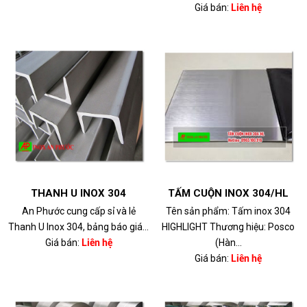
Giá bán:
Liên hệ
THANH U INOX 304
TẤM CUỘN INOX 304/HL
An Phước cung cấp sỉ và lẻ
Tên sản phẩm: Tấm inox 304
Thanh U Inox 304, bảng báo giá...
HIGHLIGHT Thương hiệu: Posco
Giá bán:
Liên hệ
(Hàn...
Giá bán:
Liên hệ