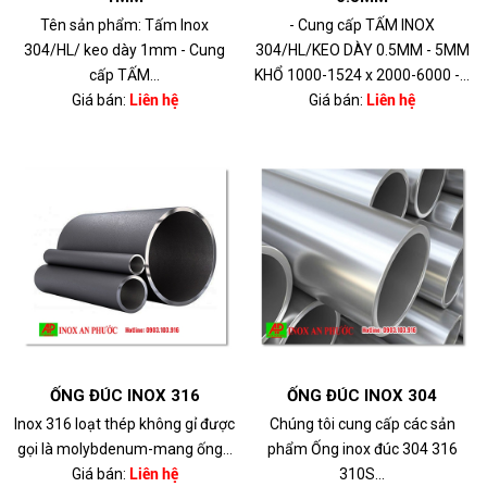
Tên sản phẩm: Tấm Inox
- Cung cấp TẤM INOX
304/HL/ keo dày 1mm - Cung
304/HL/KEO DÀY 0.5MM - 5MM
cấp TẤM...
KHỔ 1000-1524 x 2000-6000 -...
Giá bán:
Liên hệ
Giá bán:
Liên hệ
ỐNG ĐÚC INOX 316
ỐNG ĐÚC INOX 304
Inox 316 loạt thép không gỉ được
Chúng tôi cung cấp các sản
gọi là molybdenum-mang ống...
phẩm Ống inox đúc 304 316
Giá bán:
Liên hệ
310S...