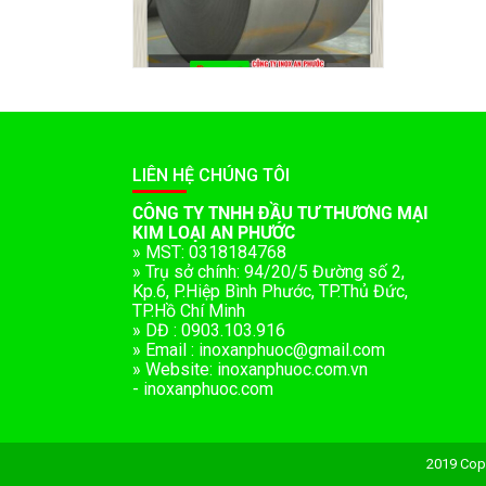
LIÊN HỆ CHÚNG TÔI
CÔNG TY TNHH ĐẦU TƯ THƯƠNG MẠI
KIM LOẠI AN PHƯỚC
» MST: 0318184768
» Trụ sở chính: 94/20/5 Đường số 2,
Kp.6, P.Hiệp Bình Phước, TP.Thủ Đức,
TP.Hồ Chí Minh
» DĐ : 0903.103.916
» Email : inoxanphuoc@gmail.com
» Website: inoxanphuoc.com.vn
- inoxanphuoc.com
2019 Cop