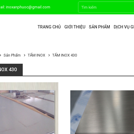
ail: inoxanphuoc@gmail.com
TRANG CHỦ
GIỚI THIỆU
SẢN PHẨM
DỊCH VỤ 
Sản Phẩm
TẤM INOX
TẤM INOX 430
NOX 430