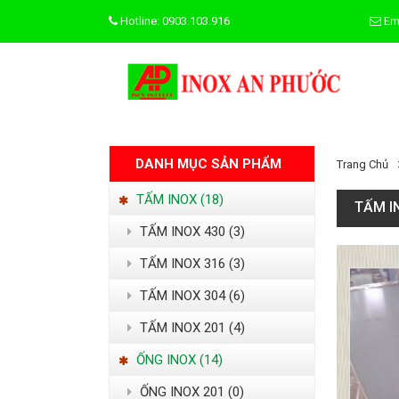
Hotline: 0903.103.916
Em
DANH MỤC SẢN PHẨM
Trang Chủ
TẤM INOX (18)
TẤM I
TẤM INOX 430 (3)
TẤM INOX 316 (3)
TẤM INOX 304 (6)
TẤM INOX 201 (4)
ỐNG INOX (14)
ỐNG INOX 201 (0)