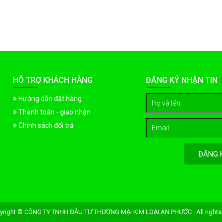
HỖ TRỢ KHÁCH HÀNG
ĐĂNG KÝ NHẬN TIN
Hướng dẫn đặt hàng
Thanh toán - giao nhận
Chính sách đổi trả
ĐĂNG 
yright © CÔNG TY TNHH ĐẦU TƯ THƯƠNG MẠI KIM LOẠI AN PHƯỚC . All rights 