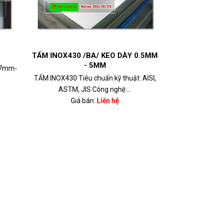
TẤM INOX430 /BA/ KEO DÀY 0.5MM
- 5MM
.7mm-
TẤM INOX430 Tiêu chuẩn kỹ thuật: AISI,
ASTM, JIS Công nghệ:...
Giá bán:
Liên hệ