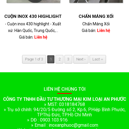
CUỘN INOX 430 HIGHLIGHT
CHẤN MÁNG XỐI
- Cuộn inox 430 highlight - Xuất
Chấn Máng Xối
xứ: Hàn Quốc, Trung Quốc,...
Giá bán:
Liên hệ
Giá bán:
Liên hệ
Page 1 of 3
1
2
3
Next ›
Last ››
LIÊN HỆ CHÚNG TÔI
CÔNG TY TNHH ĐẦU TƯ THƯƠNG MẠI KIM LOẠI AN PHƯỚC
» MST: 0318184768
» Trụ sở chính: 94/20/5 Đường số 2, Kp.6, P.Hiệp Bình Phước,
TP.Thủ Đức, TP.Hồ Chí Minh
» DĐ : 0903.103.916
» Email : inoxanphuoc@gmail.com