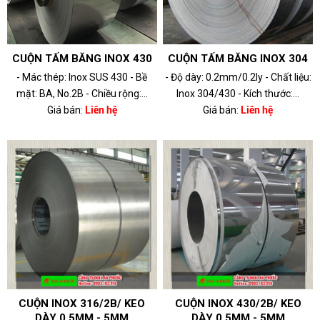
CUỘN TẤM BĂNG INOX 430
CUỘN TẤM BĂNG INOX 304
- Mác thép: Inox SUS 430 - Bề
- Độ dày: 0.2mm/0.2ly - Chất liệu:
mặt: BA, No.2B - Chiều rộng:...
Inox 304/430 - Kích thước:...
Giá bán:
Liên hệ
Giá bán:
Liên hệ
CUỘN INOX 316/2B/ KEO
CUỘN INOX 430/2B/ KEO
DÀY 0.5MM - 5MM
DÀY 0.5MM - 5MM