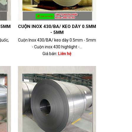
0.5MM
CUỘN INOX 430/BA/ KEO DÀY 0.5MM
- 5MM
Quốc,
Cuộn Inox 430/BA/ keo dày 0.5mm - 5mm
- Cuộn inox 430 highlight -...
Giá bán:
Liên hệ