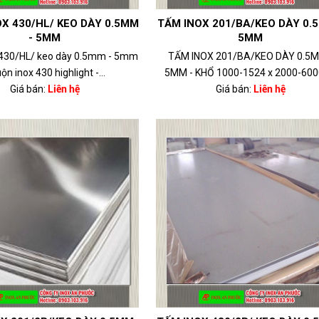
X 430/HL/ KEO DÀY 0.5MM
TẤM INOX 201/BA/KEO DÀY 0.
- 5MM
5MM
 430/HL/ keo dày 0.5mm - 5mm
TẤM INOX 201/BA/KEO DÀY 0.5M
ộn inox 430 highlight -...
5MM - KHỔ 1000-1524 x 2000-6000 
Giá bán:
Liên hệ
Giá bán:
Liên hệ