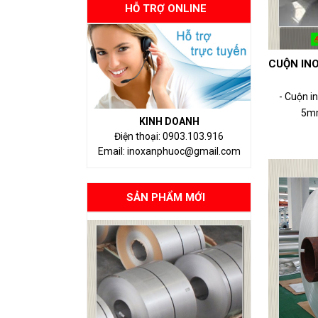
HỖ TRỢ ONLINE
CUỘN INO
- Cuộn i
5mm
KINH DOANH
Điện thoại: 0903.103.916
Email: inoxanphuoc@gmail.com
SẢN PHẨM MỚI