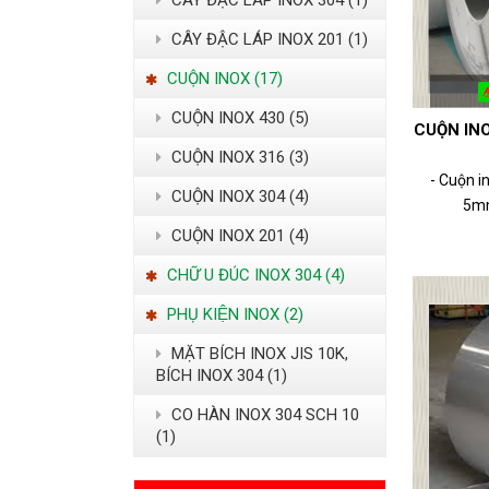
CÂY ĐẶC LÁP INOX 304 (1)
CÂY ĐẬC LÁP INOX 201 (1)
CUỘN INOX (17)
CUỘN INOX 430 (5)
CUỘN INO
CUỘN INOX 316 (3)
- Cuộn i
CUỘN INOX 304 (4)
5mm
CUỘN INOX 201 (4)
CHỮ U ĐÚC INOX 304 (4)
PHỤ KIỆN INOX (2)
MẶT BÍCH INOX JIS 10K,
BÍCH INOX 304 (1)
CO HÀN INOX 304 SCH 10
(1)