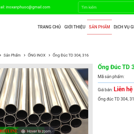
ail: inoxanphuoc@gmail.com
TRANG CHỦ
GIỚI THIỆU
SẢN PHẨM
DỊCH VỤ 
Sản Phẩm
ỐNG INOX
Ống Đúc TD 304, 316
Ống Đúc TD 3
Mã sản phẩm:
Liên hệ
Giá bán:
Ống đúc TD 304, 3
Hover to zoom