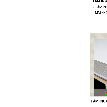
TẤM INO
- TẤM I
MM KHỔ 
TẤM INOX