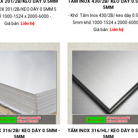
X 201/2B/KEO DÀY 0.5MM
TẤM INOX 430/2B/ KEO DÀY 0.
5MM
NOX 201/2B/KEO DÀY 0.5MM 5
- Khổ: Tấm Inox 430/2B/ keo dày 0
1000-1524 x 2000-6000 -...
5mm khổ 1000-1524 x 2000-6000 -
Giá bán:
Liên hệ
Giá bán:
Liên hệ
 316/2B/ KEO DÀY 0.5MM -
TẤM INOX 316/HL/ KEO DÀY 0.
5MM
5MM