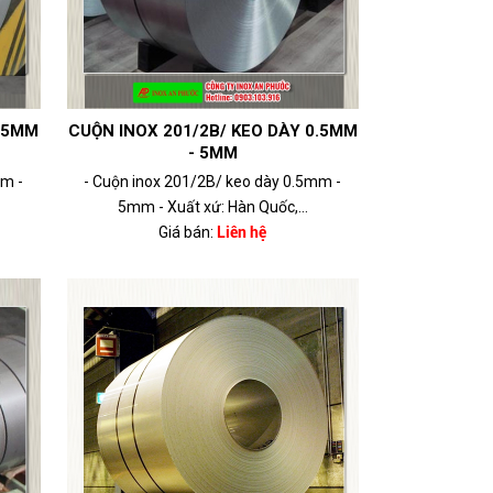
0.5MM
CUỘN INOX 201/2B/ KEO DÀY 0.5MM
- 5MM
mm -
- Cuộn inox 201/2B/ keo dày 0.5mm -
5mm - Xuất xứ: Hàn Quốc,...
Giá bán:
Liên hệ