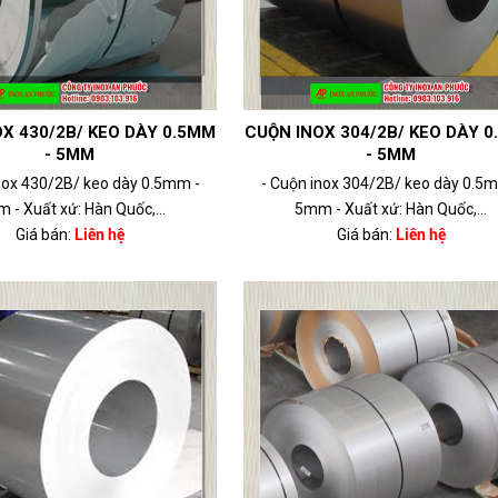
X 430/2B/ KEO DÀY 0.5MM
CUỘN INOX 304/2B/ KEO DÀY 
- 5MM
- 5MM
nox 430/2B/ keo dày 0.5mm -
- Cuộn inox 304/2B/ keo dày 0.5
 - Xuất xứ: Hàn Quốc,...
5mm - Xuất xứ: Hàn Quốc,...
Giá bán:
Liên hệ
Giá bán:
Liên hệ