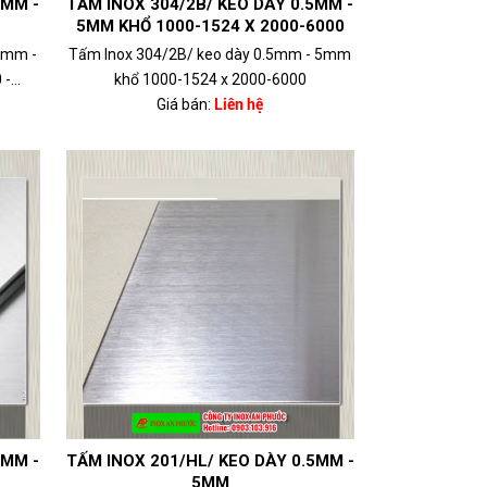
5MM -
TẤM INOX 304/2B/ KEO DÀY 0.5MM -
5MM KHỔ 1000-1524 X 2000-6000
.5mm -
Tấm Inox 304/2B/ keo dày 0.5mm - 5mm
...
khổ 1000-1524 x 2000-6000
Giá bán:
Liên hệ
5MM -
TẤM INOX 201/HL/ KEO DÀY 0.5MM -
5MM