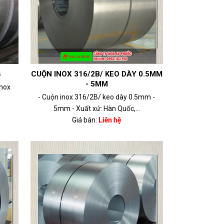
4
CUỘN INOX 316/2B/ KEO DÀY 0.5MM
- 5MM
Inox
- Cuộn inox 316/2B/ keo dày 0.5mm -
5mm - Xuất xứ: Hàn Quốc,...
Giá bán:
Liên hệ