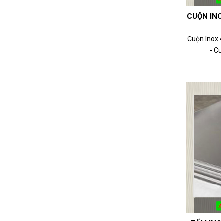
CUỘN INO
Cuộn Inox
- Cu