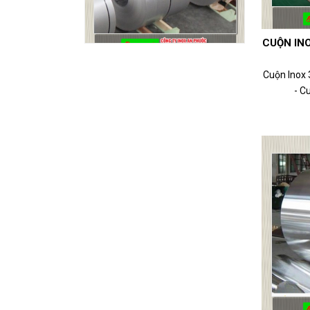
CUỘN INO
Cuộn Inox
- Cu