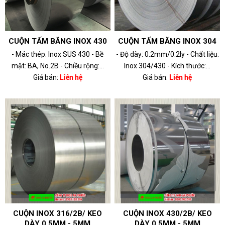
CUỘN TẤM BĂNG INOX 430
CUỘN TẤM BĂNG INOX 304
- Mác thép: Inox SUS 430 - Bề
- Độ dày: 0.2mm/0.2ly - Chất liệu:
mặt: BA, No.2B - Chiều rộng:...
Inox 304/430 - Kích thước:...
Giá bán:
Liên hệ
Giá bán:
Liên hệ
CUỘN INOX 316/2B/ KEO
CUỘN INOX 430/2B/ KEO
DÀY 0.5MM - 5MM
DÀY 0.5MM - 5MM