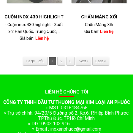
CUỘN INOX 430 HIGHLIGHT
CHẤN MÁNG XỐI
- Cuộn inox 430 highlight - Xuất
Chấn Máng Xối
xứ: Hàn Quốc, Trung Quốc,...
Giá bán:
Liên hệ
Giá bán:
Liên hệ
Page 1 of 3
1
2
3
Next ›
Last ››
LIÊN HỆ CHÚNG TÔI
CÔNG TY TNHH ĐẦU TƯ THƯƠNG MẠI KIM LOẠI AN PHƯỚC
» MST: 0318184768
» Trụ sở chính: 94/20/5 Đường số 2, Kp.6, P.Hiệp Bình Phước,
TP.Thủ Đức, TP.Hồ Chí Minh
» DĐ : 0903.103.916
» Email : inoxanphuoc@gmail.com