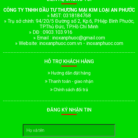
CÔNG TY TNHH ĐẦU TƯ THƯƠNG MẠI KIM LOẠI AN PHƯỚC
» MST: 0318184768
» Trụ sở chính: 94/20/5 Đường số 2, Kp.6, P.Hiệp Bình Phước,
TP.Thủ Đức, TP.Hồ Chí Minh
» DĐ : 0903.103.916
» Email : inoxanphuoc@gmail.com
» Website: inoxanphuoc.com.vn - inoxanphuoc.com
HỖ TRỢ KHÁCH HÀNG
Hướng dẫn đặt hàng
Thanh toán - giao nhận
Chính sách đổi trả
ĐĂNG KÝ NHẬN TIN