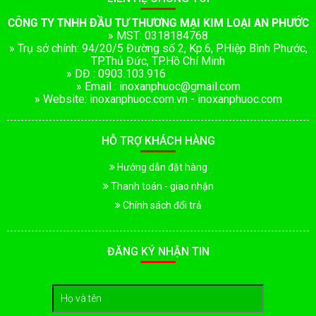
CÔNG TY TNHH ĐẦU TƯ THƯƠNG MẠI KIM LOẠI AN PHƯỚC
» MST: 0318184768
» Trụ sở chính: 94/20/5 Đường số 2, Kp.6, P.Hiệp Bình Phước,
TP.Thủ Đức, TP.Hồ Chí Minh
» DĐ : 0903.103.916
» Email : inoxanphuoc@gmail.com
» Website: inoxanphuoc.com.vn - inoxanphuoc.com
HỖ TRỢ KHÁCH HÀNG
Hướng dẫn đặt hàng
Thanh toán - giao nhận
Chính sách đổi trả
ĐĂNG KÝ NHẬN TIN