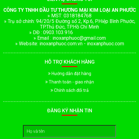
CÔNG TY TNHH ĐẦU TƯ THƯƠNG MẠI KIM LOẠI AN PHƯỚC
» MST: 0318184768
» Trụ sở chính: 94/20/5 Đường số 2, Kp.6, P.Hiệp Bình Phước,
TP.Thủ Đức, TP.Hồ Chí Minh
» DĐ : 0903.103.916
» Email : inoxanphuoc@gmail.com
» Website: inoxanphuoc.com.vn - inoxanphuoc.com
HỖ TRỢ KHÁCH HÀNG
Hướng dẫn đặt hàng
Thanh toán - giao nhận
Chính sách đổi trả
ĐĂNG KÝ NHẬN TIN