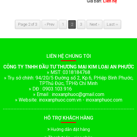
Giá bán:
Liên hệ
Page 2 of 3
‹ Prev
1
2
3
Next ›
Last ››
LIÊN HỆ CHÚNG TÔI
CÔNG TY TNHH ĐẦU TƯ THƯƠNG MẠI KIM LOẠI AN PHƯỚC
» MST: 0318184768
» Trụ sở chính: 94/20/5 Đường số 2, Kp.6, P.Hiệp Bình Phước,
TP.Thủ Đức, TP.Hồ Chí Minh
» DĐ : 0903.103.916
» Email : inoxanphuoc@gmail.com
» Website: inoxanphuoc.com.vn - inoxanphuoc.com
HỖ TRỢ KHÁCH HÀNG
Hướng dẫn đặt hàng