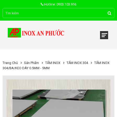
Hotline: 0903.103.916
Trang Chủ
Sản Phẩm
TẤM INOX
TẤM INOX 304
TẤM INOX
304/BA/KEO DÀY 0.5MM - 5MM