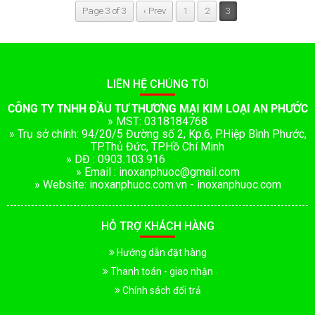
Page 3 of 3
‹ Prev
1
2
3
LIÊN HỆ CHÚNG TÔI
CÔNG TY TNHH ĐẦU TƯ THƯƠNG MẠI KIM LOẠI AN PHƯỚC
» MST: 0318184768
» Trụ sở chính: 94/20/5 Đường số 2, Kp.6, P.Hiệp Bình Phước,
TP.Thủ Đức, TP.Hồ Chí Minh
» DĐ : 0903.103.916
» Email : inoxanphuoc@gmail.com
» Website: inoxanphuoc.com.vn - inoxanphuoc.com
HỖ TRỢ KHÁCH HÀNG
Hướng dẫn đặt hàng
Thanh toán - giao nhận
Chính sách đổi trả