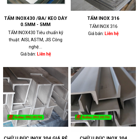
TẤM INOX430 /BA/ KEO DÀY
TẤM INOX 316
0.5MM - 5MM
TẤM INOX 316
TẤM INOX430 Tiêu chuẩn kỹ
Giá bán:
Liên hệ
thuật: AISI, ASTM, JIS Công
nghệ:...
Giá bán:
Liên hệ
CHỮ U ĐÚC INOX 304 GIÁ RẺ
CHỮ U ĐÚC INOX 304