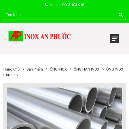
Hotline: 0903.103.916
Trang Chủ
Sản Phẩm
ỐNG INOX
ỐNG HÀN INOX
ỐNG INOX
HÀN 316