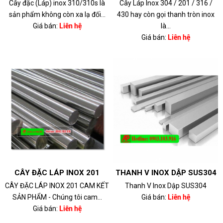
Cây đặc (Láp) inox 310/310s là
Cây Láp Inox 304 / 201 / 316 /
sản phẩm không còn xa lạ đối...
430 hay còn gọi thanh tròn inox
Giá bán:
Liên hệ
là...
Giá bán:
Liên hệ
CÂY ĐẶC LÁP INOX 201
THANH V INOX DẬP SUS304
CÂY ĐẶC LÁP INOX 201 CAM KẾT
Thanh V Inox Dập SUS304
SẢN PHẨM - Chúng tôi cam...
Giá bán:
Liên hệ
Giá bán:
Liên hệ