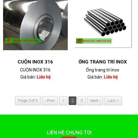
CUỘN INOX 316
ỐNG TRANG TRÍ INOX
CUỘN INOX 316
Ống trang trí inox
Giá bán:
Liên hệ
Giá bán:
Liên hệ
Page 2 of 3
‹ Prev
1
2
3
Next ›
Last ››
LIÊN HỆ CHÚNG TÔI