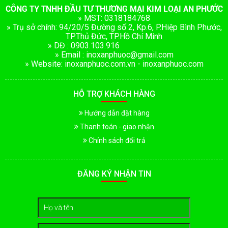
CÔNG TY TNHH ĐẦU TƯ THƯƠNG MẠI KIM LOẠI AN PHƯỚC
» MST: 0318184768
» Trụ sở chính: 94/20/5 Đường số 2, Kp.6, P.Hiệp Bình Phước,
TP.Thủ Đức, TP.Hồ Chí Minh
» DĐ : 0903.103.916
» Email : inoxanphuoc@gmail.com
» Website: inoxanphuoc.com.vn - inoxanphuoc.com
HỖ TRỢ KHÁCH HÀNG
Hướng dẫn đặt hàng
Thanh toán - giao nhận
Chính sách đổi trả
ĐĂNG KÝ NHẬN TIN