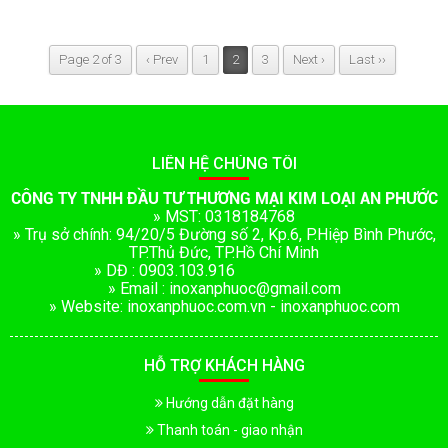
Page 2 of 3
‹ Prev
1
2
3
Next ›
Last ››
LIÊN HỆ CHÚNG TÔI
CÔNG TY TNHH ĐẦU TƯ THƯƠNG MẠI KIM LOẠI AN PHƯỚC
» MST: 0318184768
» Trụ sở chính: 94/20/5 Đường số 2, Kp.6, P.Hiệp Bình Phước,
TP.Thủ Đức, TP.Hồ Chí Minh
» DĐ : 0903.103.916
» Email : inoxanphuoc@gmail.com
» Website: inoxanphuoc.com.vn - inoxanphuoc.com
HỖ TRỢ KHÁCH HÀNG
Hướng dẫn đặt hàng
Thanh toán - giao nhận