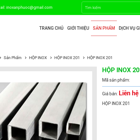
ail: inoxanphuoc@gmail.com
TRANG CHỦ
GIỚI THIỆU
SẢN PHẨM
DỊCH VỤ 
Sản Phẩm
HỘP INOX
HỘP INOX 201
HỘP INOX 201
HỘP INOX 20
Mã sản phẩm:
Liên hệ
Giá bán:
HỘP INOX 201