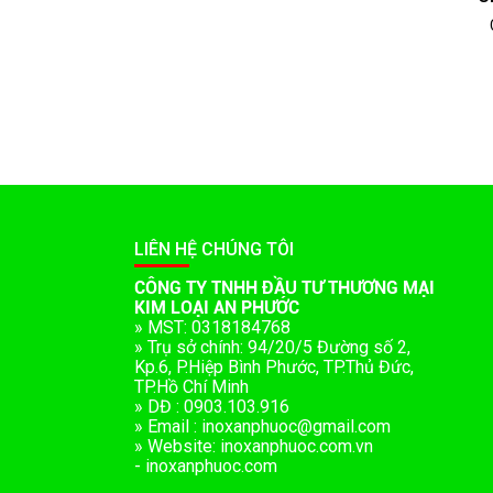
LIÊN HỆ CHÚNG TÔI
CÔNG TY TNHH ĐẦU TƯ THƯƠNG MẠI
KIM LOẠI AN PHƯỚC
» MST: 0318184768
» Trụ sở chính: 94/20/5 Đường số 2,
Kp.6, P.Hiệp Bình Phước, TP.Thủ Đức,
TP.Hồ Chí Minh
» DĐ : 0903.103.916
» Email : inoxanphuoc@gmail.com
» Website: inoxanphuoc.com.vn
- inoxanphuoc.com