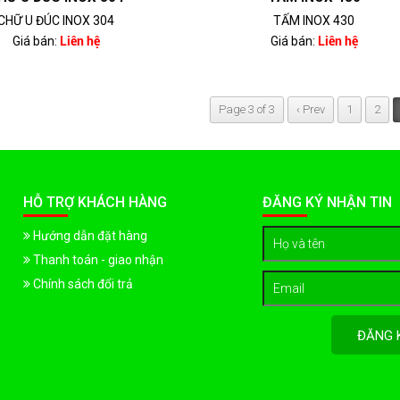
CHỮ U ĐÚC INOX 304
TẤM INOX 430
Giá bán:
Liên hệ
Giá bán:
Liên hệ
Page 3 of 3
‹ Prev
1
2
HỖ TRỢ KHÁCH HÀNG
ĐĂNG KÝ NHẬN TIN
Hướng dẫn đặt hàng
Thanh toán - giao nhận
Chính sách đổi trả
ĐĂNG 