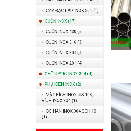
CÂY ĐẶC LÁP INOX 304 (1)
CÂY ĐẬC LÁP INOX 201 (1)
CUỘN INOX (17)
CUỘN INOX 430 (5)
CUỘN INOX 316 (3)
CUỘN INOX 304 (4)
CUỘN INOX 201 (4)
CHỮ U ĐÚC INOX 304 (4)
PHỤ KIỆN INOX (2)
MẶT BÍCH INOX JIS 10K,
BÍCH INOX 304 (1)
CO HÀN INOX 304 SCH 10
(1)