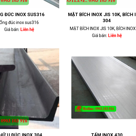
G ĐÚC INOX SUS316
MẶT BÍCH INOX JIS 10K, BÍCH
304
Ống đúc inox sus316
MẶT BÍCH INOX JIS 10K, BÍCH INO
Giá bán:
Liên hệ
Giá bán:
Liên hệ
HỮ U ĐÚC INOX 304
TẤM INOX 430