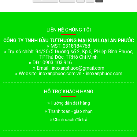
LIÊN HỆ CHÚNG TÔI
CÔNG TY TNHH ĐẦU TƯ THƯƠNG MẠI KIM LOẠI AN PHƯỚC
» MST: 0318184768
» Trụ sở chính: 94/20/5 Đường số 2, Kp.6, P.Hiệp Bình Phước,
TP.Thủ Đức, TP.Hồ Chí Minh
» DĐ : 0903.103.916
» Email : inoxanphuoc@gmail.com
» Website: inoxanphuoc.com.vn - inoxanphuoc.com
HỖ TRỢ KHÁCH HÀNG
Hướng dẫn đặt hàng
Thanh toán - giao nhận
Chính sách đổi trả