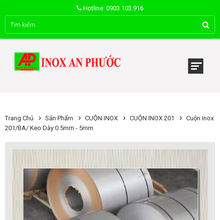
Hotline: 0903.103.916
Trang Chủ
Sản Phẩm
CUỘN INOX
CUỘN INOX 201
Cuộn Inox
201/BA/ Keo Dày 0.5mm - 5mm